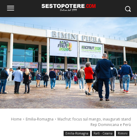
Home
Emilia-Romagna
Macfrut: focus sul mango, inaugurati stand
Rep Dominicana e Perù
Emilia-Romagna
Forlì - Cesena
Rimini