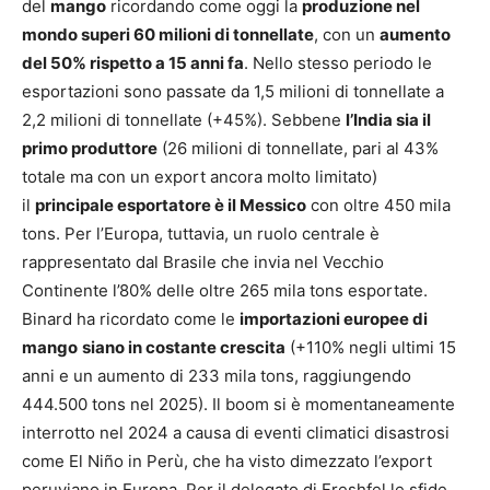
del
mango
ricordando come oggi la
produzione nel
mondo superi 60 milioni di tonnellate
, con un
aumento
del 50% rispetto a 15 anni fa
. Nello stesso periodo le
esportazioni sono passate da 1,5 milioni di tonnellate a
2,2 milioni di tonnellate (+45%). Sebbene
l’India sia il
primo produttore
(26 milioni di tonnellate, pari al 43%
totale ma con un export ancora molto limitato)
il
principale esportatore è il Messico
con oltre 450 mila
tons. Per l’Europa, tuttavia, un ruolo centrale è
rappresentato dal Brasile che invia nel Vecchio
Continente l’80% delle oltre 265 mila tons esportate.
Binard ha ricordato come le
importazioni europee di
mango
siano in costante crescita
(+110% negli ultimi 15
anni e un aumento di 233 mila tons, raggiungendo
444.500 tons nel 2025). Il boom si è momentaneamente
interrotto nel 2024 a causa di eventi climatici disastrosi
come El Niño in Perù, che ha visto dimezzato l’export
peruviano in Europa. Per il delegato di Freshfel le sfide