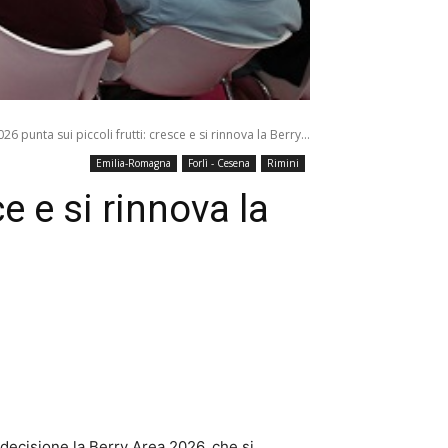
26 punta sui piccoli frutti: cresce e si rinnova la Berry...
Emilia-Romagna
Forlì - Cesena
Rimini
e e si rinnova la
decisione la Berry Area 2026, che si