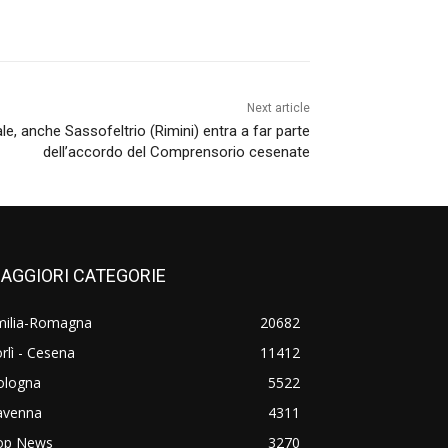
Next article
e, anche Sassofeltrio (Rimini) entra a far parte
dell’accordo del Comprensorio cesenate
AGGIORI CATEGORIE
milia-Romagna
20682
rlì - Cesena
11412
ologna
5522
avenna
4311
op News
3270