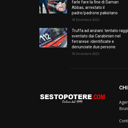
farle fare la fine di Saman
Abbas, arrestato il
padre/padrone pakistano
18 Dicembre 2025
Truffa ad anziani: tentato ragg
sventato dai Carabinieri nel
ferrarese: identificate e
denunciate due persone
18 Dicembre 2025
CHI
Agen
Brun
Cont