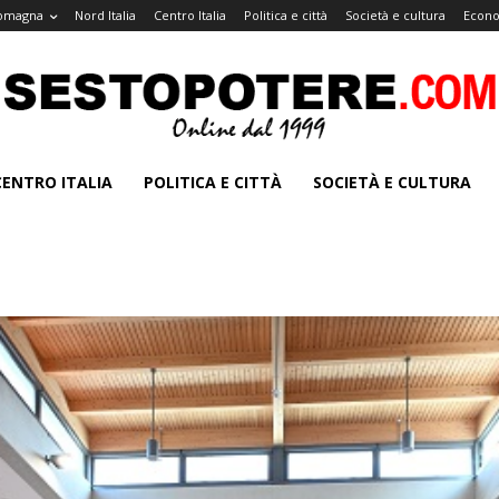
Romagna
Nord Italia
Centro Italia
Politica e città
Società e cultura
Econo
CENTRO ITALIA
POLITICA E CITTÀ
SOCIETÀ E CULTURA