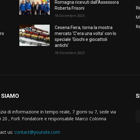
Romagna ricevuti dall’Assessora
Ri
Roberta Frisoni
18 Dicembre 2025
M
Re
Cesena Fiera, torna la mostra
iro
mercato ‘C’era una volta’ con lo
speciale ‘Giochi e giocattoli
antichi’
18 Dicembre 2025
 SIAMO
S
zia di informazione in tempo reale, 7 giorni su 7, sede via
i 20 , Forlì. Fondatore e responsabile Marco Colonna
act us:
contact@yoursite.com