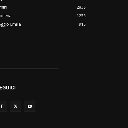
mini
2836
odena
1256
ggio Emilia
915
EGUICI