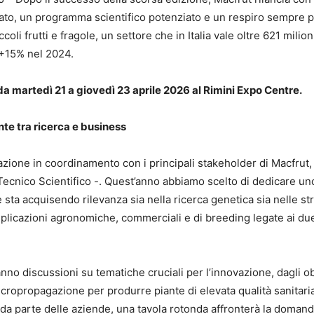
to, un programma scientifico potenziato e un respiro sempre più
iccoli frutti e fragole, un settore che in Italia vale oltre 621 mili
l +15% nel 2024.
a martedì 21 a giovedì 23 aprile 2026 al Rimini Expo Centre.
te tra ricerca e business
azione in coordinamento con i principali stakeholder di Macfrut, 
cnico Scientifico -. Quest’anno abbiamo scelto di dedicare uno 
 sta acquisendo rilevanza sia nella ricerca genetica sia nelle 
mplicazioni agronomiche, commerciali e di breeding legate ai due
no discussioni su tematiche cruciali per l’innovazione, dagli o
micropropagazione per produrre piante di elevata qualità sanitaria,
 da parte delle aziende, una tavola rotonda affronterà la domanda