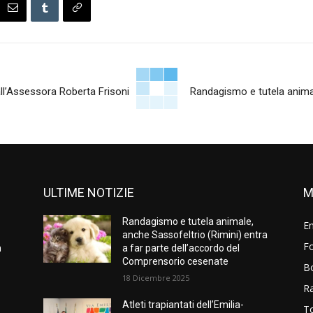
dall’Assessora Roberta Frisoni
Randagismo e tutela animal
ULTIME NOTIZIE
M
Randagismo e tutela animale,
E
anche Sassofeltrio (Rimini) entra
Fo
n
a far parte dell’accordo del
Comprensorio cesenate
B
18 Dicembre 2025
R
Atleti trapiantati dell’Emilia-
T