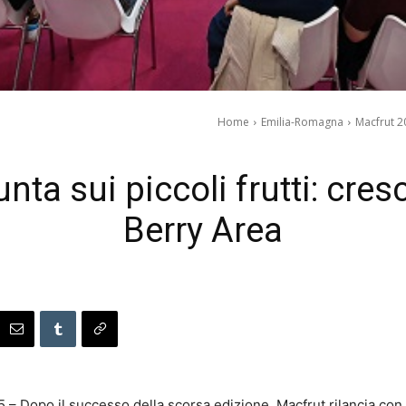
Home
Emilia-Romagna
Macfrut 20
ta sui piccoli frutti: cresc
Berry Area
– Dopo il successo della scorsa edizione, Macfrut rilancia con 