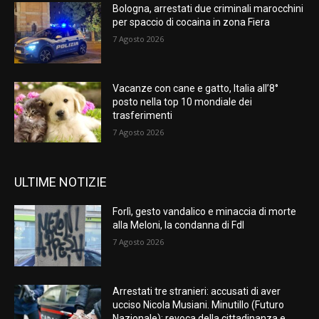
Bologna, arrestati due criminali marocchini
per spaccio di cocaina in zona Fiera
7 Agosto 2026
Vacanze con cane e gatto, Italia all’8°
posto nella top 10 mondiale dei
trasferimenti
7 Agosto 2026
ULTIME NOTIZIE
Forlì, gesto vandalico e minaccia di morte
alla Meloni, la condanna di FdI
7 Agosto 2026
Arrestati tre stranieri: accusati di aver
ucciso Nicola Musiani. Minutillo (Futuro
Nazionale): revoca della cittadinanza e