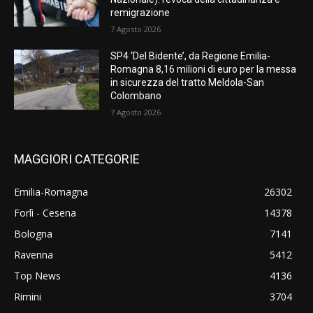
remigrazione
7 Agosto 2026
SP4 ‘Del Bidente’, da Regione Emilia-
Romagna 8,16 milioni di euro per la messa
in sicurezza del tratto Meldola-San
Colombano
7 Agosto 2026
MAGGIORI CATEGORIE
Emilia-Romagna
26302
Forlì - Cesena
14378
Bologna
7141
Ravenna
5412
Top News
4136
Rimini
3704