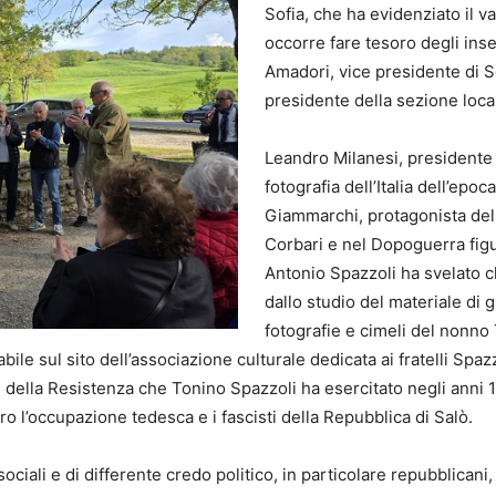
Sofia, che ha evidenziato il 
occorre fare tesoro degli inse
Amadori, vice presidente di So
presidente della sezione local
​Leandro Milanesi, presidente
fotografia dell’Italia dell’epo
Giammarchi, protagonista dell
Corbari e nel Dopoguerra figur
​Antonio Spazzoli ha svelato c
dallo studio del materiale di 
fotografie e cimeli del nonno
bile sul sito dell’associazione culturale dedicata ai fratelli Spaz
 e della Resistenza che Tonino Spazzoli ha esercitato negli ann
tro l’occupazione tedesca e i fascisti della Repubblica di Salò.
ciali e di differente credo politico, in particolare repubblicani,