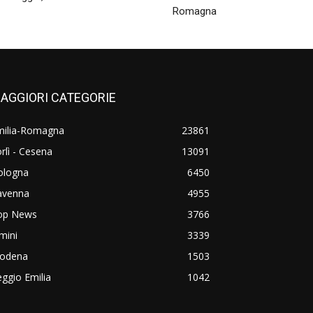
Romagna
AGGIORI CATEGORIE
milia-Romagna
23861
rlì - Cesena
13091
ologna
6450
avenna
4955
op News
3766
mini
3339
odena
1503
ggio Emilia
1042