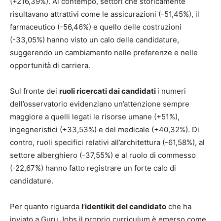
(+216,39%). Al contempo, settori che storicamente
risultavano attrattivi come le assicurazioni (-51,45%), il
farmaceutico (-56,46%) e quello delle costruzioni
(-33,05%) hanno visto un calo delle candidature,
suggerendo un cambiamento nelle preferenze e nelle
opportunità di carriera.
Sul fronte dei
ruoli ricercati dai candidati
i numeri
dell’osservatorio evidenziano un’attenzione sempre
maggiore a quelli legati le risorse umane (+51%),
ingegneristici (+33,53%) e del medicale (+40,32%). Di
contro, ruoli specifici relativi all’architettura (-61,58%), al
settore alberghiero (-37,55%) e al ruolo di commesso
(-22,67%) hanno fatto registrare un forte calo di
candidature.
Per quanto riguarda
l
’
identikit del candidato
che ha
inviato a Guru Jobs il proprio curriculum è emerso come