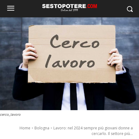
cerco_lavoro
Home
Bologna
Lavoro: nel 2024 sempre più giovani donne a
cercarlo. Il settore più...