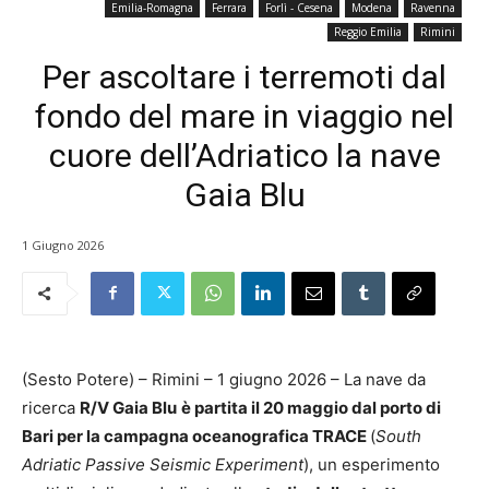
Emilia-Romagna
Ferrara
Forlì - Cesena
Modena
Ravenna
Reggio Emilia
Rimini
Per ascoltare i terremoti dal
fondo del mare in viaggio nel
cuore dell’Adriatico la nave
Gaia Blu
1 Giugno 2026
(Sesto Potere) – Rimini – 1 giugno 2026 – La nave da
ricerca
R/V Gaia Blu
è partita il 20 maggio dal porto di
Bari per la campagna oceanografica TRACE
(
South
Adriatic Passive Seismic Experiment
), un esperimento