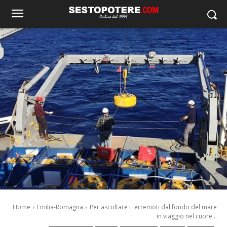
Home
Emilia-Romagna
Per ascoltare i terremoti dal fondo del mare
in viaggio nel cuore...