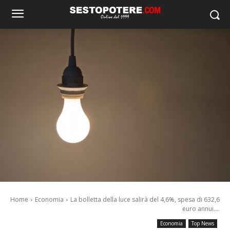
Home
Economia
La bolletta della luce salirà del 4,6%, spesa di 632,6
euro annui....
Economia
Top News