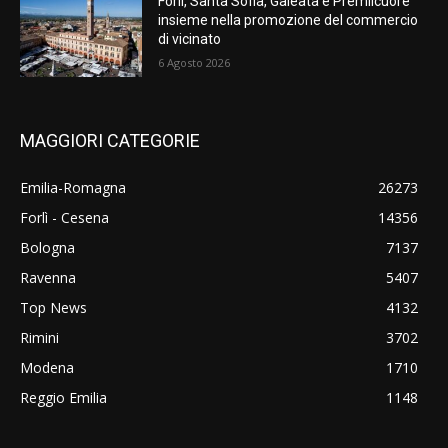
Forlì, Santa Sofia, Galeata e Premilcuore
insieme nella promozione del commercio
di vicinato
6 Agosto 2026
MAGGIORI CATEGORIE
Emilia-Romagna
26273
Forlì - Cesena
14356
Bologna
7137
Ravenna
5407
Top News
4132
Rimini
3702
Modena
1710
Reggio Emilia
1148