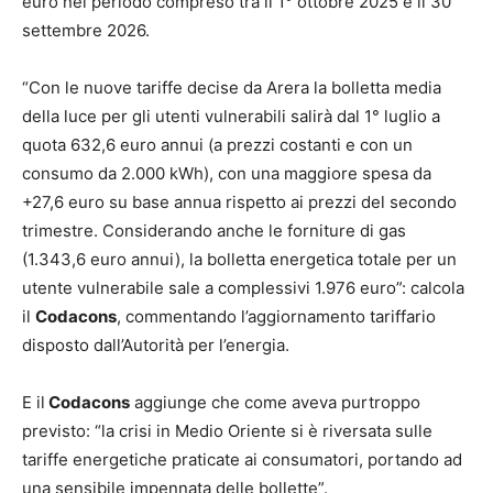
euro nel periodo compreso tra il 1° ottobre 2025 e il 30
settembre 2026.
“Con le nuove tariffe decise da Arera la bolletta media
della luce per gli utenti vulnerabili salirà dal 1° luglio a
quota 632,6 euro annui (a prezzi costanti e con un
consumo da 2.000 kWh), con una maggiore spesa da
+27,6 euro su base annua rispetto ai prezzi del secondo
trimestre. Considerando anche le forniture di gas
(1.343,6 euro annui), la bolletta energetica totale per un
utente vulnerabile sale a complessivi 1.976 euro”: calcola
il
Codacons
, commentando l’aggiornamento tariffario
disposto dall’Autorità per l’energia.
E il
Codacons
aggiunge che come aveva purtroppo
previsto: “la crisi in Medio Oriente si è riversata sulle
tariffe energetiche praticate ai consumatori, portando ad
una sensibile impennata delle bollette”.