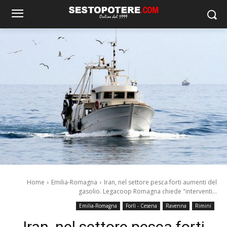
Home
Emilia-Romagna
Iran, nel settore pesca forti aumenti del
gasolio. Legacoop Romagna chiede "interventi...
Emilia-Romagna
Forlì - Cesena
Ravenna
Rimini
Iran, nel settore pesca forti