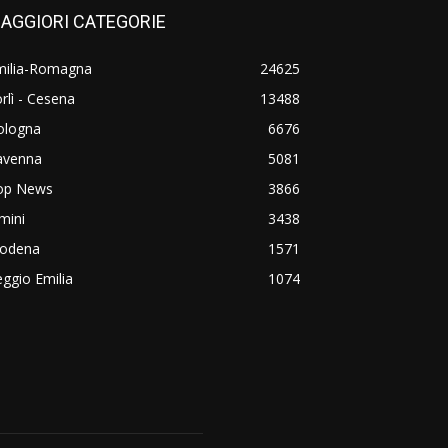
AGGIORI CATEGORIE
milia-Romagna
24625
rlì - Cesena
13488
ologna
6676
avenna
5081
op News
3866
mini
3438
odena
1571
ggio Emilia
1074