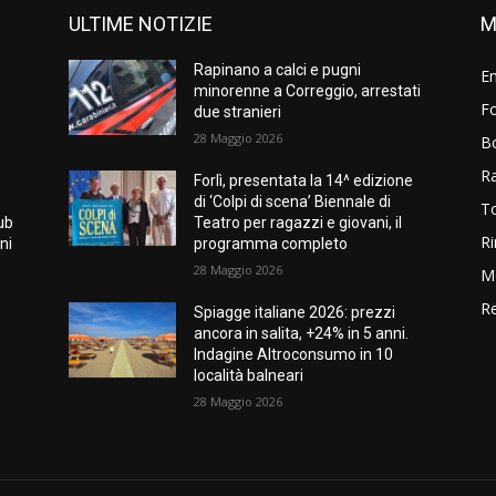
ULTIME NOTIZIE
M
Rapinano a calci e pugni
E
minorenne a Correggio, arrestati
Fo
due stranieri
28 Maggio 2026
B
R
Forlì, presentata la 14^ edizione
di ‘Colpi di scena’ Biennale di
T
hub
Teatro per ragazzi e giovani, il
Ri
ni
programma completo
28 Maggio 2026
M
Re
Spiagge italiane 2026: prezzi
ancora in salita, +24% in 5 anni.
Indagine Altroconsumo in 10
località balneari
28 Maggio 2026