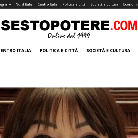
agna
Nord Italia
Centro Italia
Politica e città
Società e cultura
Economia
CENTRO ITALIA
POLITICA E CITTÀ
SOCIETÀ E CULTURA