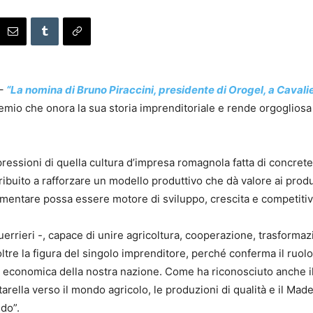
 –
“La nomina di Bruno Piraccini, presidente di Orogel, a Cavali
mio che onora la sua storia imprenditoriale e rende orgogliosa
pressioni di quella cultura d’impresa romagnola fatta di concret
ribuito a rafforzare un modello produttivo che dà valore ai produtt
imentare possa essere motore di sviluppo, crescita e competitivi
rrieri -, capace di unire agricoltura, cooperazione, trasforma
oltre la figura del singolo imprenditore, perché conferma il ruolo 
à economica della nostra nazione. Come ha riconosciuto anche il
arella verso il mondo agricolo, le produzioni di qualità e il Mad
ndo”.