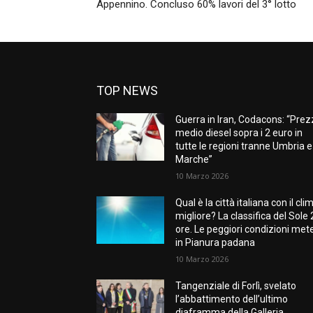
Appennino. Concluso 60% lavori del 3° lotto
TOP NEWS
Guerra in Iran, Codacons: “Pre
medio diesel sopra i 2 euro in
tutte le regioni tranne Umbria e
Marche”
10 Marzo 2026
Qual è la città italiana con il cli
migliore? La classifica del Sole
ore. Le peggiori condizioni met
in Pianura padana
10 Marzo 2026
Tangenziale di Forlì, svelato
l’abbattimento dell’ultimo
diaframma della Galleria