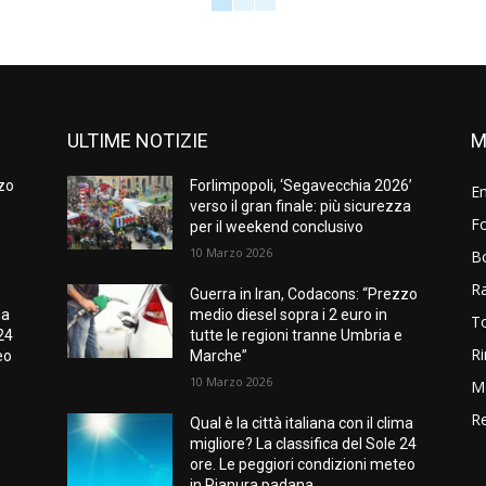
ULTIME NOTIZIE
M
zzo
Forlimpopoli, ‘Segavecchia 2026’
E
verso il gran finale: più sicurezza
Fo
per il weekend conclusivo
10 Marzo 2026
B
R
Guerra in Iran, Codacons: “Prezzo
ma
medio diesel sopra i 2 euro in
T
 24
tutte le regioni tranne Umbria e
Ri
eo
Marche”
10 Marzo 2026
M
Re
Qual è la città italiana con il clima
migliore? La classifica del Sole 24
ore. Le peggiori condizioni meteo
in Pianura padana