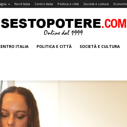
agna
Nord Italia
Centro Italia
Politica e città
Società e cultura
Economia
CENTRO ITALIA
POLITICA E CITTÀ
SOCIETÀ E CULTURA