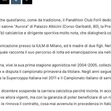
he quest’anno, come da tradizione, il Panathlon Club Forlì dedic
 salone “Aurora” di Palazzo Albicini (Corso Garibaldi, 80), la Pr
 Fb)
calciatrice e dirigente sportiva molto nota, che dialogherà co
nicazione presso la IULM di Milano, ed è madre di due figli. Nel
a quale racconta il suo percorso di lotta ed emancipazione sia nell
ana, vive la sua prima stagione agonistica nel 2004-2005, colle
re e disputa il campionato primavera da titolare. Negli anni seg
es la Supercoppa Italiana nel 2011 e il Campionato italiano di ser
icembre sospende la carriera calcistica perchè incinta. In accor
tive allora vigenti, ma con la garanzia di poter beneficiare di un
le rinnova il contratto, cosa mai avvenuta in precedenza in Itali