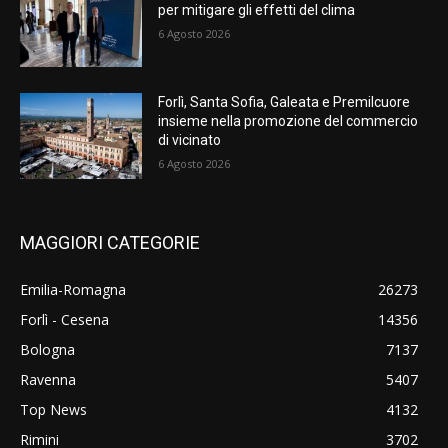
per mitigare gli effetti del clima
6 Agosto 2026
Forlì, Santa Sofia, Galeata e Premilcuore
insieme nella promozione del commercio
di vicinato
6 Agosto 2026
MAGGIORI CATEGORIE
Emilia-Romagna
26273
Forlì - Cesena
14356
Bologna
7137
Ravenna
5407
Top News
4132
Rimini
3702