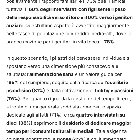
positivamente i rapporti familiari e il 73% quelli amicali,
tuttavia, il
60% degli intervistati con figli sente il peso
della responsabilità verso di loro e il 66% verso i genitori
anziani
. Quest’ultimo aspetto è avvertito maggiormente
nelle fasce di popolazione con redditi medio-alti, dove la
preoccupazione per i genitori in vita tocca il
78%.
In questo scenario, i pilastri del benessere individuale si
spostano verso una dimensione più consapevole e
salutista: l’
alimentazione sana
è un valore guida per
l’
85%
del campione, seguita dalla ricerca dell’
equilibrio
psicofisico (81%)
e dalla coltivazione di
hobby e passioni
(76%)
. Per quanto riguarda la gestione del tempo libero,
a fronte di una generale soddisfazione per lo spazio
dedicato agli affetti (71%), circa
quattro intervistati su
dieci (38%)
esprimono il
desiderio di dedicare maggior
tempo per i consumi culturali
e mediali
. Tale esigenza
colpisce soprattutto le
donne
(
45%
) e chi è impegnato