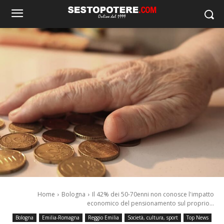
Home
Bologna
Il 42% dei 50-70enni non conosce l'impatto
economico del pensionamento sul proprio...
Bologna
Emilia-Romagna
Reggio Emilia
Società, cultura, sport
Top News