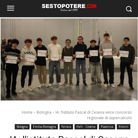
Home
Bologna
IA: l’istituto Pascal di Cesena vince concorso
regionale di supercalcolo
Bologna
Emilia-Romagna
Ferrara
Forlì - Cesena
Piacenza
Rimini