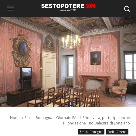
Home
Emilia-Romagna
Giornate FAI di Primavera, partecipa anche
la Fondazione Tito Balestra di Longiano
Emilia-Romagna
Forlì - Cesena