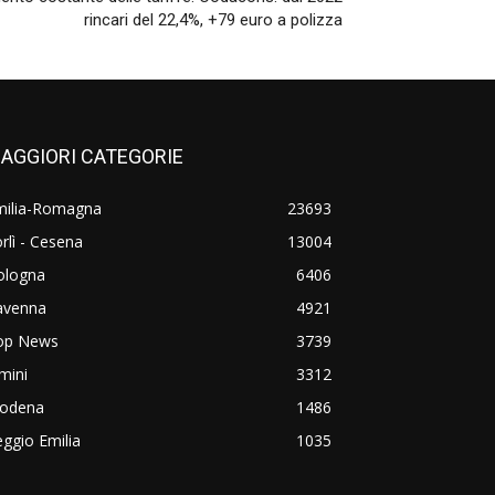
rincari del 22,4%, +79 euro a polizza
AGGIORI CATEGORIE
milia-Romagna
23693
rlì - Cesena
13004
ologna
6406
avenna
4921
op News
3739
mini
3312
odena
1486
ggio Emilia
1035