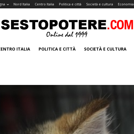
gna
Nord Italia
Centro Italia
Politica e città
Società e cultura
Economia 
CENTRO ITALIA
POLITICA E CITTÀ
SOCIETÀ E CULTURA