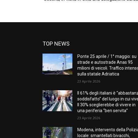
TOP NEWS
Ponte 25 aprile / 1° maggio: su
strade e autostrade Anas 95
milioni di veicoli. Traffico intens
sulla statale Adriatica
23 Aprile 2026
Il 61% degli italiani è “abbastan
soddisfatto” del luogo in cui viv
Il 30% sceglierebbe di vivere in
una periferia “ben servita”
23 Aprile 2026
Modena, intervento della Polizi
locale: smantellati bivacchi,