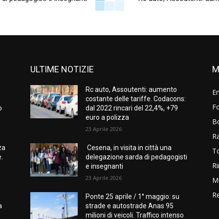
ULTIME NOTIZIE
M
Rc auto, Assoutenti: aumento
E
costante delle tariffe. Codacons:
Fo
o
dal 2022 rincari del 22,4%, +79
euro a polizza
B
23 Aprile 2026
R
za
Cesena, in visita in città una
T
e.
delegazione sarda di pedagogisti
Ri
e insegnanti
23 Aprile 2026
M
Re
Ponte 25 aprile / 1° maggio: su
a
strade e autostrade Anas 95
milioni di veicoli. Traffico intenso