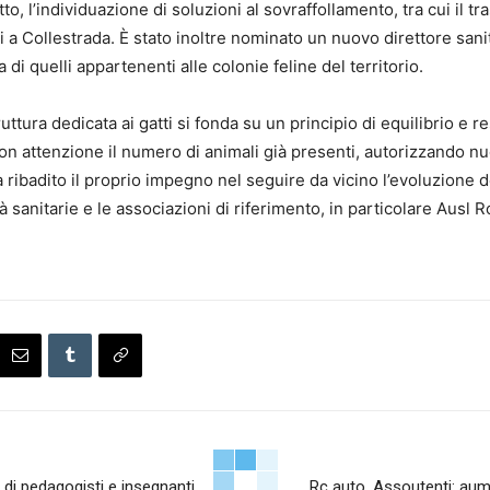
tto, l’individuazione di soluzioni al sovraffollamento, tra cui il t
i a Collestrada. È stato inoltre nominato un nuovo direttore sanit
ia di quelli appartenenti alle colonie feline del territorio.
uttura dedicata ai gatti si fonda su un principio di equilibrio e res
on attenzione il numero di animali già presenti, autorizzando nu
ibadito il proprio impegno nel seguire da vicino l’evoluzione d
tà sanitarie e le associazioni di riferimento, in particolare Aus
 di pedagogisti e insegnanti
Rc auto, Assoutenti: aum