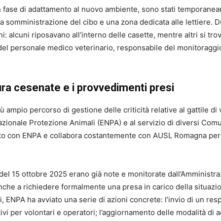
in fase di adattamento al nuovo ambiente, sono stati temporaneam
a somministrazione del cibo e una zona dedicata alle lettiere. Du
: alcuni riposavano all’interno delle casette, mentre altri si trova
del personale medico veterinario, responsabile del monitoraggio
tura cesenate e i provvedimenti presi
iù ampio percorso di gestione delle criticità relative al gattile di
azionale Protezione Animali (ENPA) e al servizio di diversi Comuni
to con ENPA e collabora costantemente con AUSL Romagna per gar
e del 15 ottobre 2025 erano già note e monitorate dall’Amministr
o anche a richiedere formalmente una presa in carico della situaz
oni, ENPA ha avviato una serie di azioni concrete: l’invio di un re
tivi per volontari e operatori; l’aggiornamento delle modalità di 