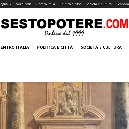
magna
Nord Italia
Centro Italia
Politica e città
Società e cultura
Economi
CENTRO ITALIA
POLITICA E CITTÀ
SOCIETÀ E CULTURA