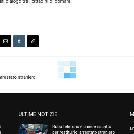
 dialogo tra i cittadini di domani.
arrestato straniero
ULTIME NOTIZIE
M
a
Ruba telefono e chiede riscatto
E
a
per restituirlo: arrestato straniero