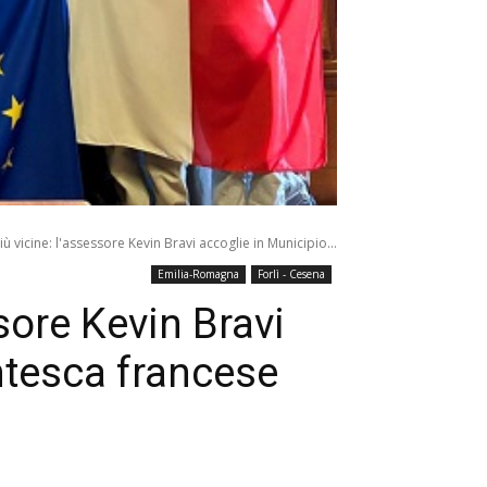
 vicine: l'assessore Kevin Bravi accoglie in Municipio...
Emilia-Romagna
Forlì - Cesena
sore Kevin Bravi
ntesca francese