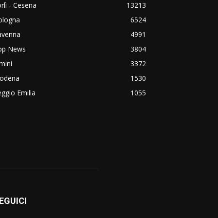
rlì - Cesena
13213
ologna
6524
avenna
4991
op News
3804
mini
3372
odena
1530
ggio Emilia
1055
EGUICI