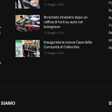
Fo
12 Maggio 2026
B
R
Arrestato straniero dopo un
raffica di furti su auto nel
T
bolognese
°
Ri
12 Maggio 2026
i
M
Inaugurata la nuova Casa della
Comunità di Collecchio
Re
12 Maggio 2026
o
 SIAMO
S