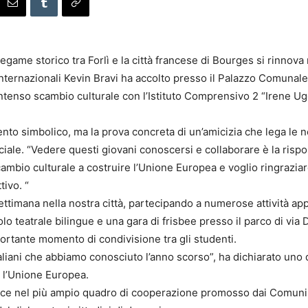
legame storico tra Forlì e la città francese di Bourges si rinnov
e Internazionali Kevin Bravi ha accolto presso il Palazzo Comunal
ntenso scambio culturale con l’Istituto Comprensivo 2 “Irene Ugo
o simbolico, ma la prova concreta di un’amicizia che lega le nos
iciale. “Vedere questi giovani conoscersi e collaborare è la rispo
cambio culturale a costruire l’Unione Europea e voglio ringrazia
tivo. “
timana nella nostra città, partecipando a numerose attività app
colo teatrale bilingue e una gara di frisbee presso il parco di via 
ortante momento di condivisione tra gli studenti.
taliani che abbiamo conosciuto l’anno scorso”, ha dichiarato uno 
e l’Unione Europea.
serisce nel più ampio quadro di cooperazione promosso dai Comuni 