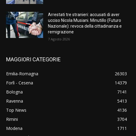
Arrestati tre stranieri: accusati di aver
ucciso Nicola Musiani. Minutillo (Futuro
Nazionale): revoca della cittadinanza e
remigrazione
7 Agosto 2026
MAGGIORI CATEGORIE
Emilia-Romagna
26303
Forlì - Cesena
14379
Bologna
7141
Ravenna
5413
Top News
4136
Rimini
3704
Modena
1711