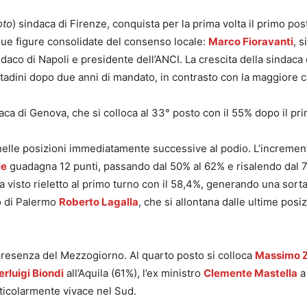
oto
) sindaca di Firenze, conquista per la prima volta il primo po
due figure consolidate del consenso locale:
Marco Fioravanti
, 
ndaco di Napoli e presidente dell’ANCI. La crescita della sindaca
ttadini dopo due anni di mandato, in contrasto con la maggiore c
daca di Genova, che si colloca al 33° posto con il 55% dopo il p
i nelle posizioni immediatamente successive al podio. L’incremen
le
guadagna 12 punti, passando dal 50% al 62% e risalendo dal 
a visto rieletto al primo turno con il 58,4%, generando una sorta 
co di Palermo
Roberto Lagalla
, che si allontana dalle ultime posi
 presenza del Mezzogiorno. Al quarto posto si colloca
Massimo 
erluigi Biondi
all’Aquila (61%), l’ex ministro
Clemente Mastella
a
icolarmente vivace nel Sud.