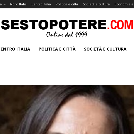
a
Nord Italia
Centro Italia
Politica e città
Società e cultura
Economia e 
CENTRO ITALIA
POLITICA E CITTÀ
SOCIETÀ E CULTURA