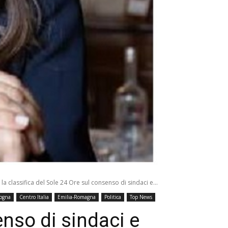
 la classifica del Sole 24 Ore sul consenso di sindaci e...
logna
Centro Italia
Emilia-Romagna
Politica
Top News
enso di sindaci e