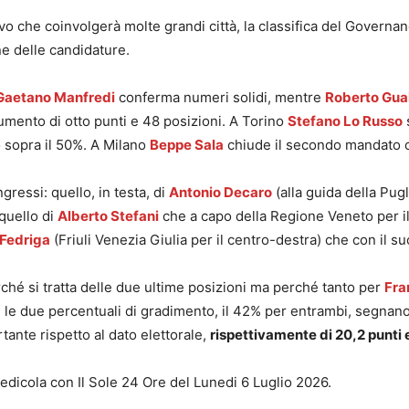
 che coinvolgerà molte grandi città, la classifica del Governan
one delle candidature.
Gaetano Manfredi
conferma numeri solidi, mentre
Roberto Gual
aumento di otto punti e 48 posizioni. A Torino
Stefano Lo Russo
 sopra il 50%. A Milano
Beppe Sala
chiude il secondo mandato c
gressi: quello, in testa, di
Antonio Decaro
(alla guida della Pugl
 quello di
Alberto Stefani
che a capo della Regione Veneto per il
 Fedriga
(Friuli Venezia Giulia per il centro-destra) che con il 
erché si tratta delle due ultime posizioni ma perché tanto per
Fra
 le due percentuali di gradimento, il 42% per entrambi, segnano 
ante rispetto al dato elettorale,
rispettivamente di 20,2 punti e
 edicola con Il Sole 24 Ore del Lunedi 6 Luglio 2026.