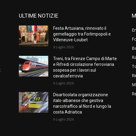
ULTIME NOTIZIE
M
Festa Artusiana, rinnovato il
E
gemellaggio tra Forlimpopoli e
Fo
Villeneuve-Loubet
6 Luglio 2026
B
R
Treni, tra Firenze Campo di Marte
e Rifredi circolazione ferroviaria
T
:
sospesa per i lavori sul
Ri
cavalcaferrovia
6 Luglio 2026
M
Re
Disarticolata organizzazione
italo-albanese che gestiva
narcotraffico al Nord e lungo la
-
costa Adriatica
6 Luglio 2026