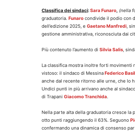
Classifica dei sindaci
:
Sara Funaro
,
(nella f
graduatoria.
Funaro
condivide il podio con 
dell’edizione 2025, e
Gaetano Manfredi
, si
gestione amministrativa, riconosciuta dai ci
Più contenuto l’aumento di
Silvia Salis
, sin
La classifica mostra inoltre forti moviment
vistoso: il sindaco di Messina
Federico Basi
anche dal recente ritorno alle urne, che lo h
Undici punti in più arrivano anche al sinda
di Trapani
Giacomo Tranchida
.
Nella parte alta della graduatoria cresce la
otto punti raggiungendo il 63%. Seguono
Pi
confermando una dinamica di consenso part