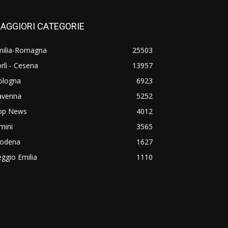
AGGIORI CATEGORIE
milia-Romagna
25503
rlì - Cesena
13957
ologna
6923
avenna
5252
op News
4012
mini
3565
odena
1627
ggio Emilia
1110