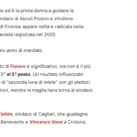
sto ed è la prima donna a guidare la
sindaco di Ascoli Piceno e vincitore
 di Firenze appare netta e radicata nella
autela registrata nel 2025.
rimo anno di mandato.
to di
Funaro
è significativo, ma non è il più
73°
al 5° posto
. Un risultato influenzato
di “seconda luna di miele” con gli elettori.
zioni, mentre la maglia nera torna al sindaco
Zedda
, sindaco di Cagliari, che guadagna
 Benevento e
Vincenzo Voce
a Crotone,