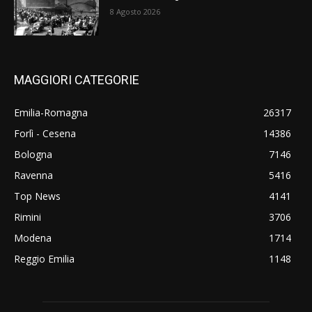
8 Agosto 2026
MAGGIORI CATEGORIE
Emilia-Romagna
26317
Forlì - Cesena
14386
Bologna
7146
Ravenna
5416
Top News
4141
Rimini
3706
Modena
1714
Reggio Emilia
1148