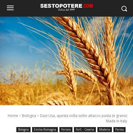
Home
Bologna
Dazi Usa, questa volta sotto attacco pasta (e grano)
Made in Italy
Bologna
Emilia-Romagna
Ferrara
Forlì - Cesena
Modena
Parma