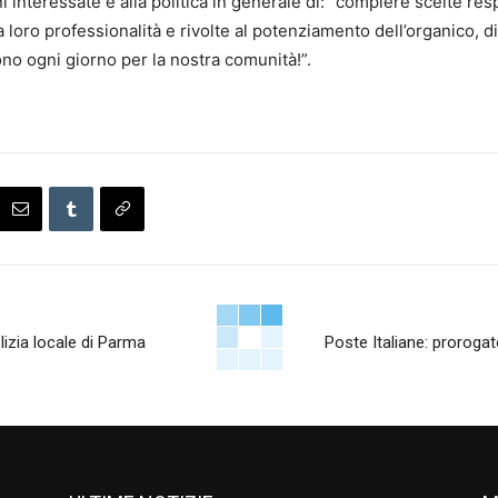
i interessate e alla politica in generale di: “compiere scelte resp
 la loro professionalità e rivolte al potenziamento dell’organico, 
o ogni giorno per la nostra comunità!”.
lizia locale di Parma
Poste Italiane: prorogato