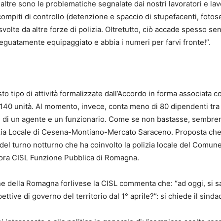
ltre sono le problematiche segnalate dai nostri lavoratori e lavor
si compiti di controllo (detenzione e spaccio di stupefacenti, f
lte da altre forze di polizia. Oltretutto, ciò accade spesso sen
eguatamente equipaggiato e abbia i numeri per farvi fronte!”.
to tipo di attività formalizzate dall’Accordo in forma associata
0 unità. Al momento, invece, conta meno di 80 dipendenti tra ag
 di un agente e un funzionario. Come se non bastasse, sembrerebb
izia Locale di Cesena-Montiano-Mercato Saraceno. Proposta che c
e del turno notturno che ha coinvolto la polizia locale del Comune
ancora CISL Funzione Pubblica di Romagna.
one della Romagna forlivese la CISL commenta che: “ad oggi, si sa
tive di governo del territorio dal 1° aprile?”: si chiede il sinda