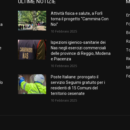
ULTIME NOTIZIE
M
Attività fisica e salute, a Forlì
E
torna il progetto “Cammina Con
Fo
na
Noi”
10 Febbraio 2025
B
R
Ispezioni igienico-sanitarie dei
e
Nas negli esercizi commerciali
T
delle province di Reggio, Modena
Ri
e Piacenza
10 Febbraio 2025
M
Fe
Poste Italiane: prorogato il
lo
servizio Seguimi gratuito per i
residenti di 15 Comuni del
territorio cesenate
10 Febbraio 2025