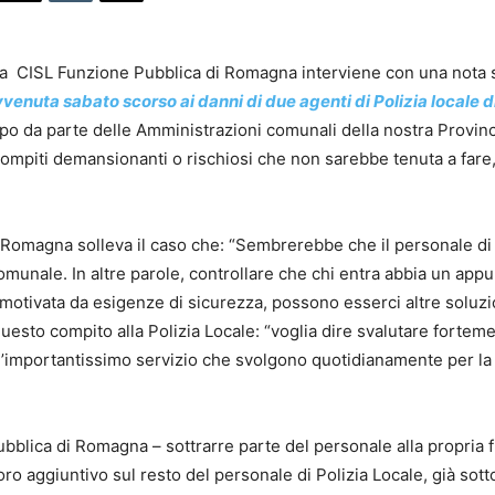
La CISL Funzione Pubblica di Romagna interviene con una nota sul
vvenuta sabato scorso ai danni di due agenti di Polizia locale 
oppo da parte delle Amministrazioni comunali della nostra Provinc
compiti demansionanti o rischiosi che non sarebbe tenuta a fare
i Romagna solleva il caso che: “Sembrerebbe che il personale di
Comunale. In altre parole, controllare che chi entra abbia un a
 motivata da esigenze di sicurezza, possono esserci altre soluzi
uesto compito alla Polizia Locale: “voglia dire svalutare fortemen
dall’importantissimo servizio che svolgono quotidianamente per la
bblica di Romagna – sottrarre parte del personale alla propria 
ro aggiuntivo sul resto del personale di Polizia Locale, già sott