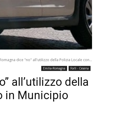
omagna dice "no" all'utilizzo della Polizia Locale con...
Emilia-Romagna
Forlì - Cesena
all’utilizzo della
o in Municipio