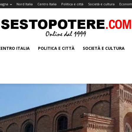
magna
Nord Italia
Centro Italia
Politica e città
Società e cultura
Economi
CENTRO ITALIA
POLITICA E CITTÀ
SOCIETÀ E CULTURA