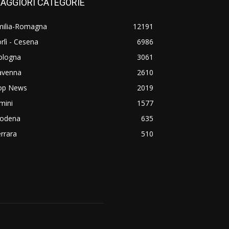
AGGIORI CATEGORIE
milia-Romagna
12191
rlì - Cesena
6986
ologna
3061
avenna
2610
op News
2019
mini
1577
odena
635
rrara
510