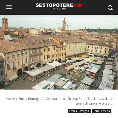
Home
Emilia-Romagna
Cesena, torna Streeat Food Truck festival, tre
giorni di sapori e street...
Emilia-Romagna
Forlì - Cesena