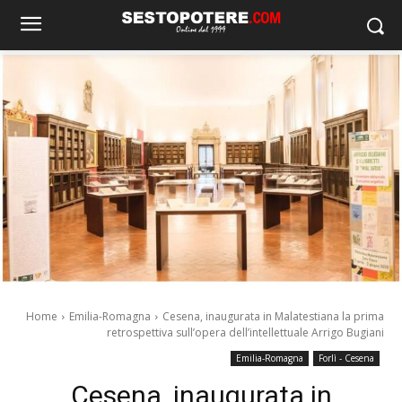
Home
Emilia-Romagna
Cesena, inaugurata in Malatestiana la prima
retrospettiva sull’opera dell’intellettuale Arrigo Bugiani
Emilia-Romagna
Forlì - Cesena
Cesena, inaugurata in