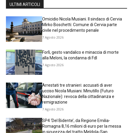
ULTIMI ARTICOLI
Omicidio Nicola Musiani. Il sindaco di Cervia
Mirko Boschetti: Comune di Cervia parte
civile nel procedimento penale
7 Agosto 2026
Forlì, gesto vandalico e minaccia di morte
alla Meloni, la condanna di FdI
7 Agosto 2026
Arrestati tre stranieri: accusati di aver
ucciso Nicola Musiani. Minutillo (Futuro
Nazionale): revoca della cittadinanza e
remigrazione
7 Agosto 2026
SP4 ‘Del Bidente’, da Regione Emilia-
Romagna 8,16 milioni di euro per la messa
in sicurezza del tratto Meldola-San