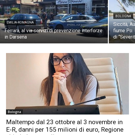
BOLOGNA
EMILIA-ROMAGNA
Siccità, A
Ferrara, al via servizi di prevenzione interforze
fiume Po: 
in Darsena
di “Severit
Bologna
Maltempo dal 23 ottobre al 3 novembre in
E-R, danni per 155 milioni di euro, Regione