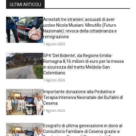
ULTIMI ARTICOLI
Arrestati tre stranieri: accusati di aver
ucciso Nicola Musiani. Minutillo (Futuro
Nazionale): revoca della cittadinanza e
remigrazione
7 Agosto 2026
SP4 ‘Del Bidente’, da Regione Emilia-
Romagna 8,16 milioni di euro per la messa
in sicurezza del tratto Meldola-San
Colombano
7 Agosto 2026
Importante donazione alla Pediatria e
Terapia Intensiva Neonatale del Bufalini di
Cesena
7 Agosto 2026
Ecografo di ultima generazione in dono al
Consultorio Familiare di Cesena grazie a