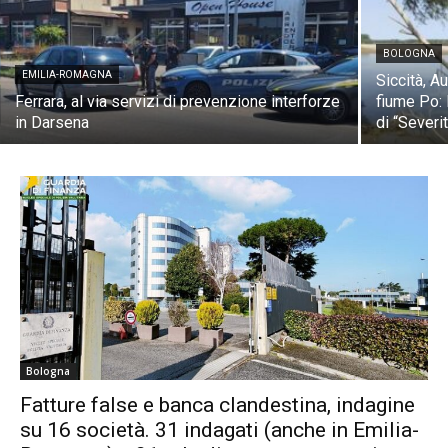
BOLOGNA
EMILIA-ROMAGNA
Siccità, A
Ferrara, al via servizi di prevenzione interforze
fiume Po: 
in Darsena
di “Severit
Bologna
Fatture false e banca clandestina, indagine
su 16 società. 31 indagati (anche in Emilia-