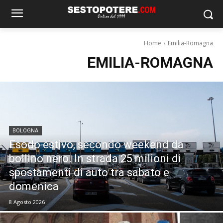
Home
Emilia-Romagna
EMILIA-ROMAGNA
BOLOGNA
Esodo estivo, secondo weekend da
bollino nero. In strada 25 milioni di
spostamenti di auto tra sabato e
domenica
8 Agosto 2026