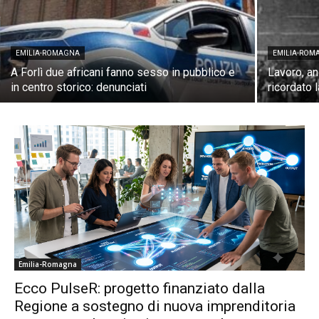
EMILIA-ROMAGNA
EMILIA-ROM
A Forlì due africani fanno sesso in pubblico e
Lavoro, a
in centro storico: denunciati
ricordato 
Emilia-Romagna
Ecco PulseR: progetto finanziato dalla
Regione a sostegno di nuova imprenditoria