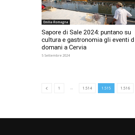
Emilia-Romagna
Sapore di Sale 2024: puntano su
cultura e gastronomia gli eventi d
domani a Cervia
5 Settembre 2024
...
1
1.514
1.515
1.516