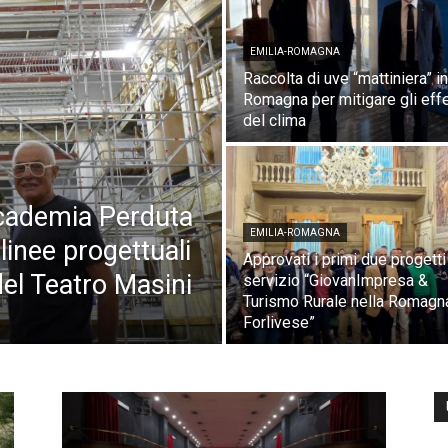
EMILIA-ROMAGNA
Raccolta di uve “mattiniera” in
Romagna per mitigare gli effe
del clima
cademia Perduta
EMILIA-ROMAGNA
linee progettuali
Approvati i primi due progetti
el Teatro Masini
servizio “GiovanImpresa &
Turismo Rurale nella Romagn
Forlivese”