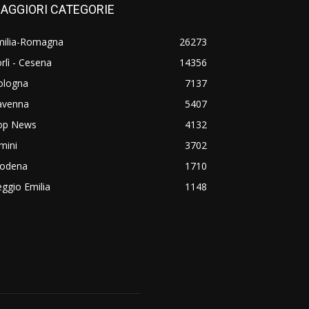
AGGIORI CATEGORIE
milia-Romagna
26273
rlì - Cesena
14356
ologna
7137
avenna
5407
op News
4132
mini
3702
odena
1710
ggio Emilia
1148