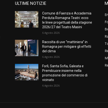
ULTIME NOTIZIE
M
Comune di Faenza e Accademia
E
Perduta Romagna Teatri: ecco
Fo
o
le linee progettuali della stagione
2026/27 del Teatro Masini
B
6 Agosto 2026
R
l
Raccolta di uve “mattiniera” in
T
Romagna per mitigare gli effetti
Ri
del clima
6 Agosto 2026
M
Re
Forlì, Santa Sofia, Galeata e
Premilcuore insieme nella
promozione del commercio di
vicinato
6 Agosto 2026