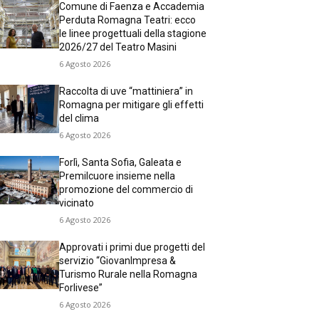
Comune di Faenza e Accademia
Perduta Romagna Teatri: ecco
le linee progettuali della stagione
2026/27 del Teatro Masini
6 Agosto 2026
Raccolta di uve “mattiniera” in
Romagna per mitigare gli effetti
del clima
6 Agosto 2026
Forlì, Santa Sofia, Galeata e
Premilcuore insieme nella
promozione del commercio di
vicinato
6 Agosto 2026
Approvati i primi due progetti del
servizio “GiovanImpresa &
Turismo Rurale nella Romagna
Forlivese”
6 Agosto 2026