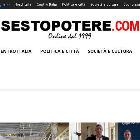
gna
Nord Italia
Centro Italia
Politica e città
Società e cultura
Economia 
CENTRO ITALIA
POLITICA E CITTÀ
SOCIETÀ E CULTURA