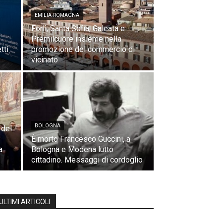
EMILIA-ROMAGNA
Forlì, Santa Sofia, Galeata e
Premilcuore insieme nella
tti
promozione del commercio di
vicinato
BOLOGNA
 del
È morto Francesco Guccini, a
a
Bologna e Modena lutto
cittadino. Messaggi di cordoglio
ULTIMI ARTICOLI