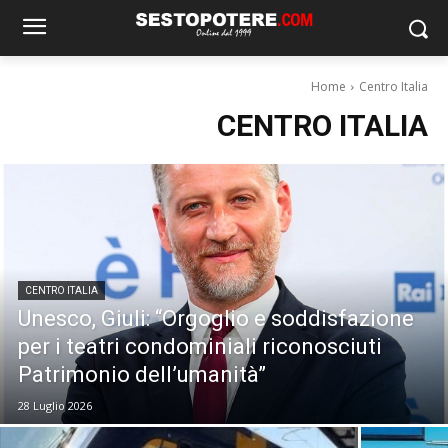
Home
Centro Italia
CENTRO ITALIA
CENTRO ITALIA
Unesco, Giuli: “Orgoglio e soddisfazione
per i teatri condominiali riconosciuti
Patrimonio dell’umanità”
28 Luglio 2026