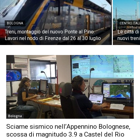
BOLOGNA
CENTRO ITAL
Treni, montaggio del nuovo Ponte al Pino.
Le città di
Lavori nel nodo di Firenze dal 26 al 30 luglio
nuovi tren
Bologna
Sciame sismico nell’Appennino Bolognese,
scossa di magnitudo 3.9 a Castel del Rio