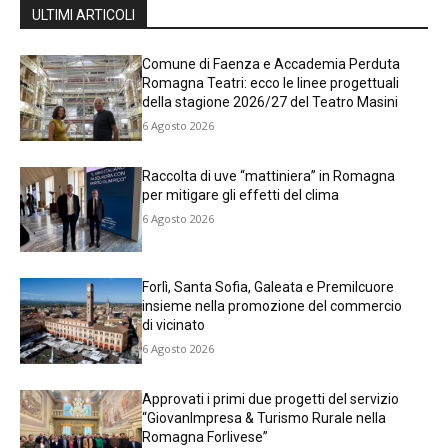
ULTIMI ARTICOLI
Comune di Faenza e Accademia Perduta
Romagna Teatri: ecco le linee progettuali
della stagione 2026/27 del Teatro Masini
6 Agosto 2026
Raccolta di uve “mattiniera” in Romagna
per mitigare gli effetti del clima
6 Agosto 2026
Forlì, Santa Sofia, Galeata e Premilcuore
insieme nella promozione del commercio
di vicinato
6 Agosto 2026
Approvati i primi due progetti del servizio
“GiovanImpresa & Turismo Rurale nella
Romagna Forlivese”