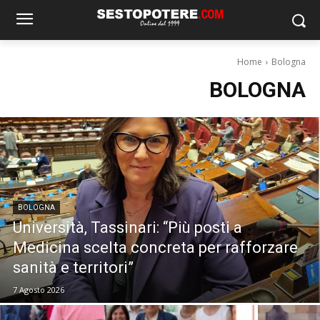
Home
Bologna
BOLOGNA
BOLOGNA
Università, Tassinari: “Più posti a
Medicina scelta concreta per rafforzare
sanità e territori”
7 Agosto 2026