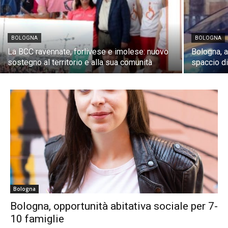
BOLOGNA
BOLOGNA
La BCC ravennate, forlivese e imolese: nuovo
Bologna, a
sostegno al territorio e alla sua comunità
spaccio di
Bologna
Bologna, opportunità abitativa sociale per 7-
10 famiglie