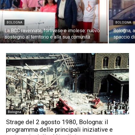
BOLOGNA
BOLOGNA
La BCC ravennate, forlivese e imolese: nuovo
Bologna, a
sostegno al territorio e alla sua comunità
spaccio di
Bologna
Strage del 2 agosto 1980, Bologna: il
programma delle principali iniziative e