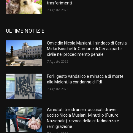
trasferimenti
7 Agosto 2026
ULTIME NOTIZIE
Omicidio Nicola Musiani. Il sindaco di Cervia
Mirko Boschetti: Comune di Cervia parte
civile nel procedimento penale
7 Agosto 2026
Forlì, gesto vandalico e minaccia di morte
alla Meloni, la condanna di FdI
7 Agosto 2026
Arrestati tre stranieri: accusati di aver
ucciso Nicola Musiani. Minutillo (Futuro
Nazionale): revoca della cittadinanza e
remigrazione