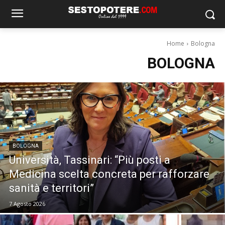
Home
Bologna
BOLOGNA
BOLOGNA
Università, Tassinari: “Più posti a
Medicina scelta concreta per rafforzare
sanità e territori”
7 Agosto 2026