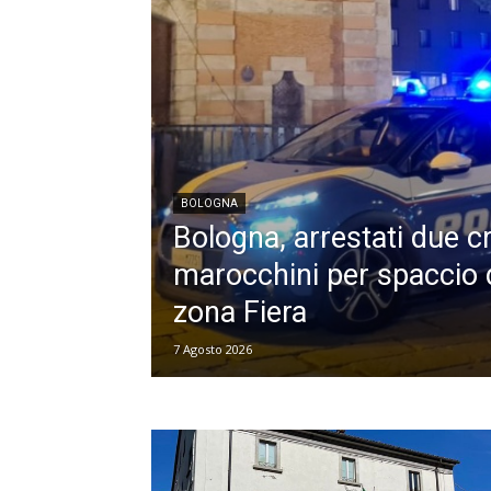
BOLOGNA
Bologna, arrestati due cr
marocchini per spaccio d
zona Fiera
7 Agosto 2026