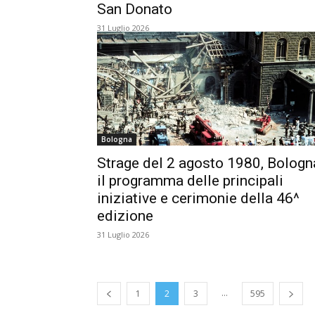
San Donato
31 Luglio 2026
Bologna
Strage del 2 agosto 1980, Bologn
il programma delle principali
iniziative e cerimonie della 46^
edizione
31 Luglio 2026
...
1
2
3
595