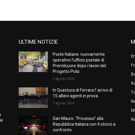
ULTIME NOTIZIE
M
Poste Italiane: nuovamente
E
operativo l’ufficio postale di
Fo
Premilcuore dopo i lavori del
Progetto Polis
B
7 Agosto 2026
R
In Questura di Ferrara l’ arrivo di
T
15 allievi agenti in prova
Ri
7 Agosto 2026
M
a
San Mauro. “Processo” alla
Re
le
Repubblica Italiana con 4 storici a
confronto