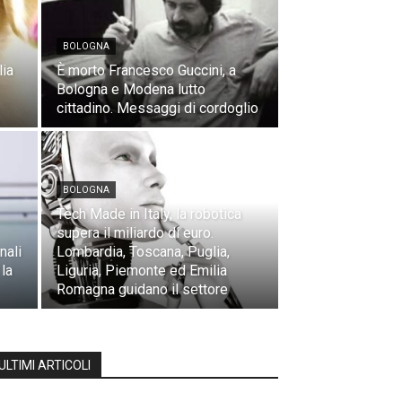
BOLOGNA
lia
È morto Francesco Guccini, a
Bologna e Modena lutto
cittadino. Messaggi di cordoglio
BOLOGNA
Tech Made in Italy, la robotica
supera il miliardo di euro.
nali
Lombardia, Toscana, Puglia,
 la
Liguria, Piemonte ed Emilia
Romagna guidano il settore
ULTIMI ARTICOLI