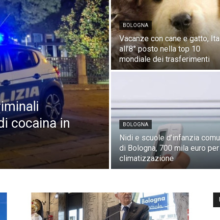
BOLOGNA
Vacanze con cane e gatto, Ita
all’8° posto nella top 10
mondiale dei trasferimenti
iminali
i cocaina in
BOLOGNA
Nidi e scuole d’infanzia comu
di Bologna, 700 mila euro per
climatizzazione