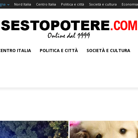
gna
Nord Italia
Centro Italia
Politica e città
Società e cultura
Economia 
CENTRO ITALIA
POLITICA E CITTÀ
SOCIETÀ E CULTURA