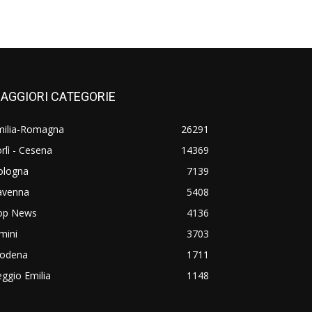
AGGIORI CATEGORIE
milia-Romagna
26291
rlì - Cesena
14369
ologna
7139
avenna
5408
op News
4136
mini
3703
odena
1711
ggio Emilia
1148