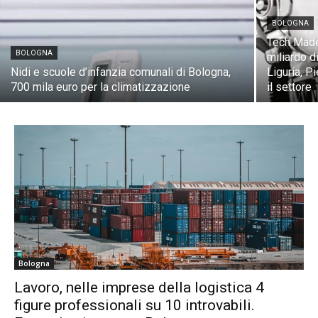
BOLOGNA
Tech Made 
BOLOGNA
miliardo d
Nidi e scuole d’infanzia comunali di Bologna,
Liguria, 
700 mila euro per la climatizzazione
il settore
Bologna
Lavoro, nelle imprese della logistica 4
figure professionali su 10 introvabili.