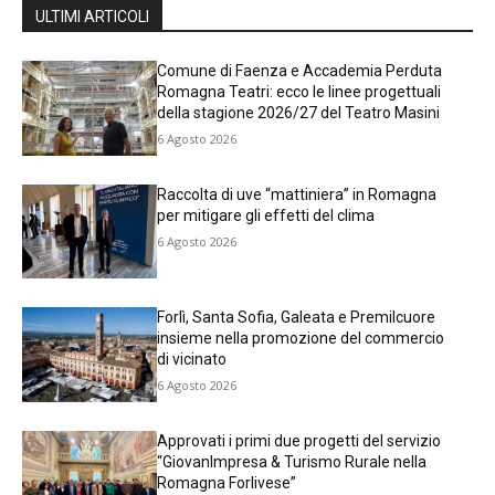
ULTIMI ARTICOLI
Comune di Faenza e Accademia Perduta
Romagna Teatri: ecco le linee progettuali
della stagione 2026/27 del Teatro Masini
6 Agosto 2026
Raccolta di uve “mattiniera” in Romagna
per mitigare gli effetti del clima
6 Agosto 2026
Forlì, Santa Sofia, Galeata e Premilcuore
insieme nella promozione del commercio
di vicinato
6 Agosto 2026
Approvati i primi due progetti del servizio
“GiovanImpresa & Turismo Rurale nella
Romagna Forlivese”