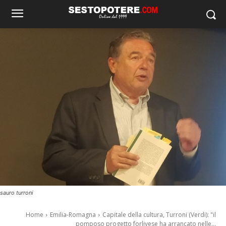
sauro turroni
Home
Emilia-Romagna
Capitale della cultura, Turroni (Verdi): "il
pomposo progetto forlivese ha arrancato nelle...