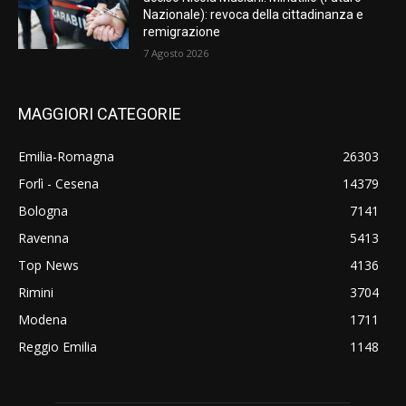
Nazionale): revoca della cittadinanza e
remigrazione
7 Agosto 2026
MAGGIORI CATEGORIE
Emilia-Romagna
26303
Forlì - Cesena
14379
Bologna
7141
Ravenna
5413
Top News
4136
Rimini
3704
Modena
1711
Reggio Emilia
1148