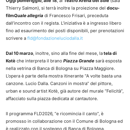
Oggi pomeriggio, alle 18
, al
Teatro Arena del Sole
(sala
Thierry Salmon), si terrà inoltre la proiezione del
docu-
film
Quale allegria
di Francesco Frisari, preceduta
dall’incontro con il regista. L’iniziativa è a ingresso libero
fino ad esaurimento dei posti disponibili, per prenotazioni
scrivere a
fld@fondazioneluciodalla.it
Dal 10 marzo
, inoltre, sino alla fine del mese, la
tela di
Kotè
che interpreta il brano
Piazza Grande
sarà esposta
nella vetrina di Banca di Bologna su Piazza Maggiore.
L’opera è parte della mostra itinerante “A volte basta una
canzone. Lucio Dalla. Canzoni in mostra” del pittore,
urban e sound artist Kotè, già autore del murale “Felicità”,
affacciato sulla piazza dedicata al cantautore.
Il programma FLD2026, “e ricomincia il canto”, è
promosso in collaborazione con il Comune di Bologna ed
è realizzato con il sostegno di Banca di Bologna.