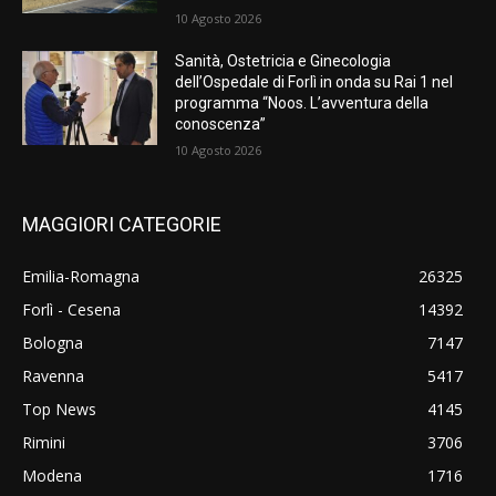
10 Agosto 2026
Sanità, Ostetricia e Ginecologia
dell’Ospedale di Forlì in onda su Rai 1 nel
programma “Noos. L’avventura della
conoscenza”
10 Agosto 2026
MAGGIORI CATEGORIE
Emilia-Romagna
26325
Forlì - Cesena
14392
Bologna
7147
Ravenna
5417
Top News
4145
Rimini
3706
Modena
1716