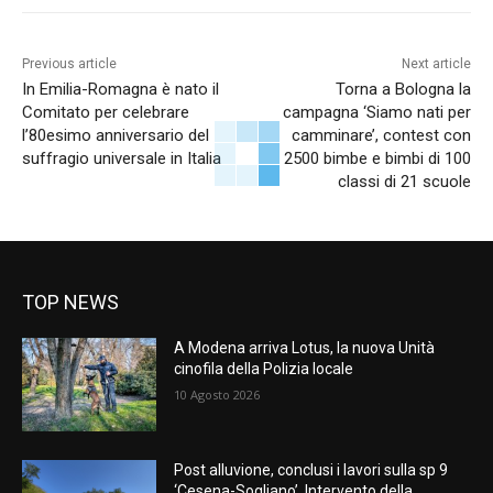
Previous article
Next article
In Emilia-Romagna è nato il
Torna a Bologna la
Comitato per celebrare
campagna ‘Siamo nati per
l’80esimo anniversario del
camminare’, contest con
suffragio universale in Italia
2500 bimbe e bimbi di 100
classi di 21 scuole
TOP NEWS
A Modena arriva Lotus, la nuova Unità
cinofila della Polizia locale
10 Agosto 2026
Post alluvione, conclusi i lavori sulla sp 9
‘Cesena-Sogliano’. Intervento della