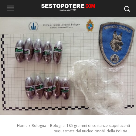
Home
Bologna
Bologna, 185 grammi di sostanze stupefacenti
sequestrate dal nucleo cinofili della Polizia...