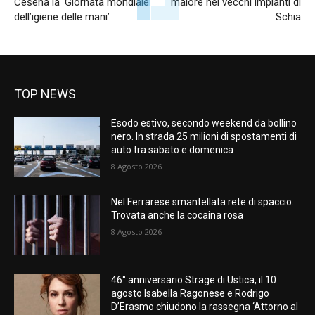
Cesena la ‘Giornata mondiale
malore nei vecchi impianti di
dell’igiene delle mani’
Schia
TOP NEWS
Esodo estivo, secondo weekend da bollino
nero. In strada 25 milioni di spostamenti di
auto tra sabato e domenica
8 Agosto 2026
Nel Ferrarese smantellata rete di spaccio.
Trovata anche la cocaina rosa
8 Agosto 2026
46° anniversario Strage di Ustica, il 10
agosto Isabella Ragonese e Rodrigo
D’Erasmo chiudono la rassegna ‘Attorno al