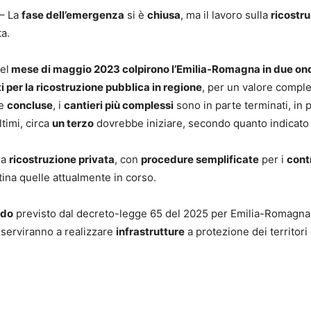
 – La
fase dell’emergenza
si è
chiusa
, ma il lavoro sulla
ricostr
a.
el
mese di maggio 2023 colpirono l’Emilia-Romagna in due o
ti per la ricostruzione pubblica in regione
, per un valore compl
te
concluse
, i
cantieri più complessi
sono in parte terminati, in p
timi, circa
un terzo
dovrebbe iniziare, secondo quanto indicato d
la
ricostruzione privata
, con
procedure semplificate
per i
cont
tina quelle attualmente in corso.
rdo
previsto dal decreto-legge 65 del 2025 per Emilia-Romagna
 serviranno a realizzare
infrastrutture
a protezione dei territori