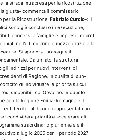
he la strada intrapresa per la ricostruzione
ella giusta- commenta il commissario
o per la Ricostruzione,
Fabrizio Curcio
-: il
lici sono già conclusi o in esecuzione,
ributi concessi a famiglie e imprese, decreti
ppiati nell’ultimo anno e mezzo grazie alla
ocedure. Si apre ora- prosegue il
ndamentale. Da un lato, la struttura
gli indirizzi per nuovi interventi di
presidenti di Regione, in qualità di sub-
compito di individuare le priorità su cui
 resi disponibili dal Governo. In questo
one con la Regione Emilia-Romagna e il
i enti territoriali hanno rappresentato un
r condividere priorità e accelerare gli
 Programma straordinario pluriennale e il
secutivo a luglio 2025 per il periodo 2027-