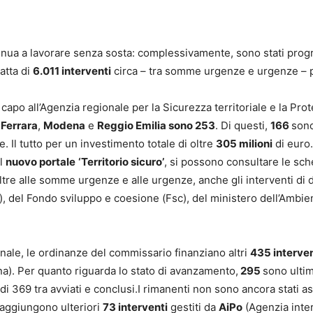
nua a lavorare senza sosta: complessivamente, sono stati prog
atta di
6.011 interventi
circa – tra somme urgenze e urgenze – pe
n capo all’Agenzia regionale per la Sicurezza territoriale e la Pr
,
Ferrara
,
Modena
e
Reggio Emilia sono 253
. Di questi,
166
sono
. Il tutto per un investimento totale di oltre
305 milioni
di euro.
ul
nuovo portale
‘Territorio sicuro’
, si possono consultare le sch
oltre alle somme urgenze e alle urgenze, anche gli interventi di di
a), del Fondo sviluppo e coesione (Fsc), del ministero dell’Ambi
ionale, le ordinanze del commissario finanziano altri
435 interve
a). Per quanto riguarda lo stato di avanzamento,
295
sono ultim
di 369 tra avviati e conclusi.I rimanenti non sono ancora stati 
 aggiungono ulteriori
73 interventi
gestiti da
AiPo
(Agenzia inter