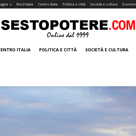
magna
Nord Italia
Centro Italia
Politica e città
Società e cultura
Economi
CENTRO ITALIA
POLITICA E CITTÀ
SOCIETÀ E CULTURA