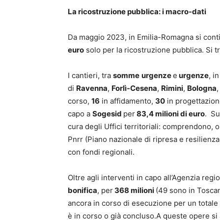
La ricostruzione pubblica: i macro-dati
Da maggio 2023, in Emilia-Romagna si conti
euro
solo per la ricostruzione pubblica. Si tr
I cantieri, tra
somme
urgenze
e
urgenze
, i
di
Ravenna
,
Forlì-Cesena
,
Rimini
,
Bologna
corso,
16
in affidamento,
30
in progettazione
capo a
Sogesid
per
83,4 milioni di euro
. S
cura degli Uffici territoriali: comprendono, 
Pnrr (Piano nazionale di ripresa e resilienz
con fondi regionali.
Oltre agli interventi in capo all’Agenzia reg
bonifica
, per
368 milioni
(49 sono in Toscan
ancora in corso di esecuzione per un totale 
è in corso o già concluso.A queste opere si