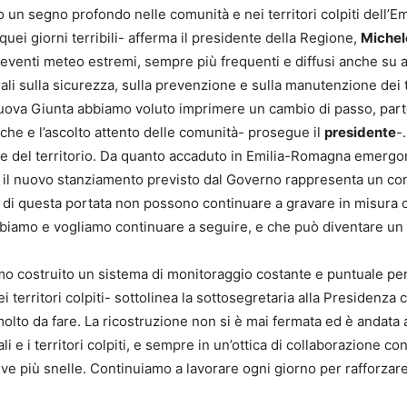
 un segno profondo nelle comunità e nei territori colpiti dell’
i quei giorni terribili- afferma il presidente della Regione,
Michel
i eventi meteo estremi, sempre più frequenti e diffusi anche su are
 sulla sicurezza, sulla prevenzione e sulla manutenzione dei terr
uova Giunta abbiamo voluto imprimere un cambio di passo, partend
ache e l’ascolto attento delle comunità- prosegue il
presidente
-
ne del territorio. Da quanto accaduto in Emilia-Romagna emergon
 il nuovo stanziamento previsto dal Governo rappresenta un cont
 di questa portata non possono continuare a gravare in misura co
obbiamo e vogliamo continuare a seguire, e che può diventare un r
o costruito un sistema di monitoraggio costante e puntuale per s
ei territori colpiti- sottolinea la sottosegretaria alla Presidenza
 molto da fare. La ricostruzione non si è mai fermata ed è andat
li e i territori colpiti, e sempre in un’ottica di collaborazione c
ve più snelle. Continuiamo a lavorare ogni giorno per rafforzare