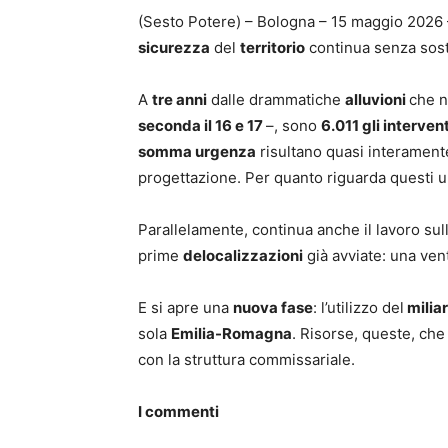
(Sesto Potere) – Bologna – 15 maggio 2026
sicurezza
del
territorio
continua senza sost
A
tre anni
dalle drammatiche
alluvioni
che n
seconda il 16 e 17
–, sono
6.011 gli interven
somma urgenza
risultano quasi interamen
progettazione. Per quanto riguarda questi ul
Parallelamente, continua anche il lavoro sul
prime
delocalizzazioni
già avviate: una ven
E si apre una
nuova fase
: l’utilizzo del
milia
sola
Emilia-Romagna
. Risorse, queste, che
con la struttura commissariale.
I commenti