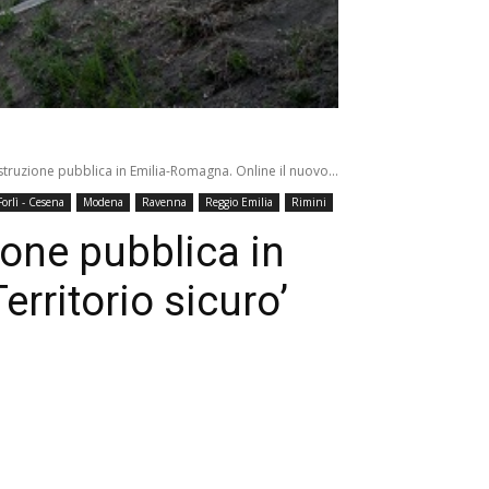
ostruzione pubblica in Emilia-Romagna. Online il nuovo...
Forlì - Cesena
Modena
Ravenna
Reggio Emilia
Rimini
zione pubblica in
rritorio sicuro’