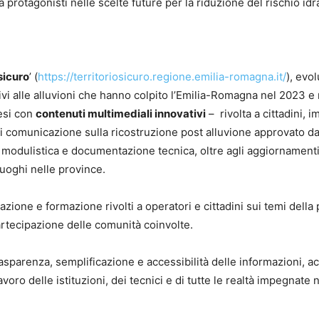
da protagonisti nelle scelte future per la riduzione del rischio id
 sicuro
’ (
https://territoriosicuro.regione.emilia-romagna.it/
), evo
ivi alle alluvioni che hanno colpito l’Emilia-Romagna nel 2023 e
esi con
contenuti multimediali innovativi
– rivolta a cittadini, 
o di comunicazione sulla ricostruzione post alluvione approvato d
, modulistica e documentazione tecnica, oltre agli aggiornamenti
luoghi nelle province.
lgazione e formazione rivolti a operatori e cittadini sui temi del
artecipazione delle comunità coinvolte.
rasparenza, semplificazione e accessibilità delle informazioni
voro delle istituzioni, dei tecnici e di tutte le realtà impegnate n