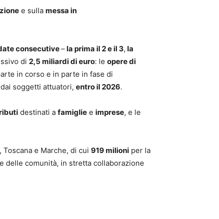
uzione
e sulla
messa in
ndate consecutive
–
la prima il 2 e il 3
,
la
essivo di
2,5 miliardi di euro
: le
opere di
arte in corso e in parte in fase di
ai soggetti attuatori,
entro il 2026
.
ributi
destinati a
famiglie
e
imprese
, e le
, Toscana e Marche, di cui
919 milioni
per la
 e delle comunità, in stretta collaborazione