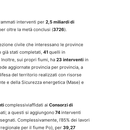
rammati interventi per
2,5 miliardi di
r oltre la metà conclusi (
3726
).
otezione civile che interessano le province
 già stati completati,
41
quelli in
 Inoltre, sui propri fiumi, ha
23
interventi
in
ede aggiornate provincia per provincia, a
fesa del territorio realizzati con risorse
ente e della Sicurezza energetica (Mase) e
nti
complessiviaffidati ai
Consorzi di
ati; a questi si aggiungono
74
interventi
assegnati. Complessivamente, l’85% dei lavori
regionale per il fiume Po), per
39,27