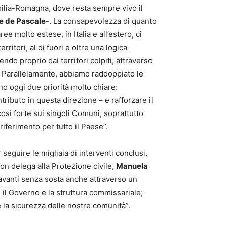
Emilia-Romagna, dove resta sempre vivo il
e de Pascale
-. La consapevolezza di quanto
e molto estese, in Italia e all’estero, ci
itori, al di fuori e oltre una logica
o proprio dai territori colpiti, attraverso
. Parallelamente, abbiamo raddoppiato le
o oggi due priorità molto chiare:
ributo in questa direzione – e rafforzare il
sì forte sui singoli Comuni, soprattutto
iferimento per tutto il Paese”.
eguire le migliaia di interventi conclusi,
 con delega alla Protezione civile,
Manuela
a avanti senza sosta anche attraverso un
on il Governo e la struttura commissariale;
 la sicurezza delle nostre comunità”.