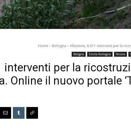
Home
Bologna
Alluvione, 6.011 interventi per la ric
Bologna
Emilia-Romagna
Ferrara
 interventi per la ricostru
 Online il nuovo portale ‘Te