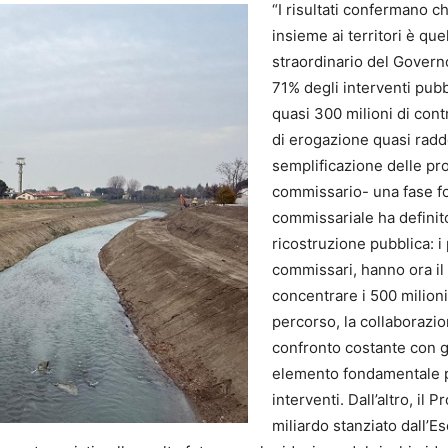
“I risultati confermano c
insieme ai territori è qu
straordinario del Govern
71% degli interventi pubb
quasi 300 milioni di cont
di erogazione quasi raddo
semplificazione delle pr
commissario- una fase fo
commissariale ha definito 
ricostruzione pubblica: i 
commissari, hanno ora il 
concentrare i 500 milioni
percorso, la collaborazi
confronto costante con gl
elemento fondamentale pe
interventi. Dall’altro, il
miliardo stanziato dall’E