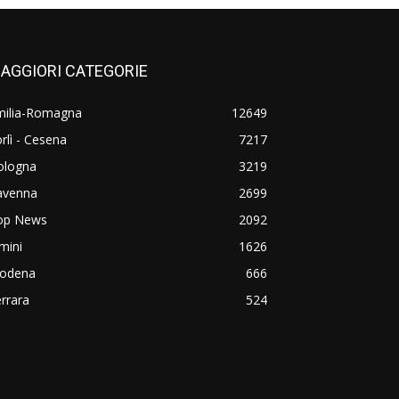
AGGIORI CATEGORIE
milia-Romagna
12649
rlì - Cesena
7217
ologna
3219
avenna
2699
op News
2092
mini
1626
odena
666
rrara
524