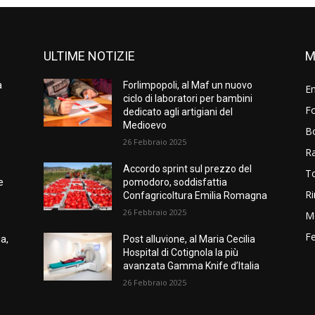
ULTIME NOTIZIE
M
a
Forlimpopoli, al Maf un nuovo
E
ciclo di laboratori per bambini
Fo
dedicato agli artigiani del
Medioevo
B
26 Febbraio 2025
R
Accordo sprint sul prezzo del
T
e
pomodoro, soddisfattia
Ri
Confagricoltura Emilia Romagna
26 Febbraio 2025
M
Fe
ia,
Post alluvione, al Maria Cecilia
Hospital di Cotignola la più
avanzata Gamma Knife d’Italia
26 Febbraio 2025