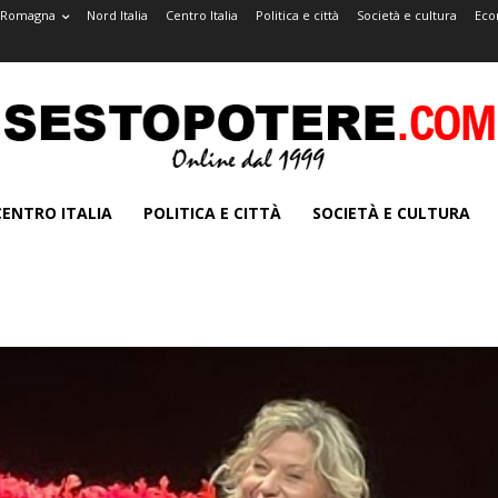
a-Romagna
Nord Italia
Centro Italia
Politica e città
Società e cultura
Eco
CENTRO ITALIA
POLITICA E CITTÀ
SOCIETÀ E CULTURA