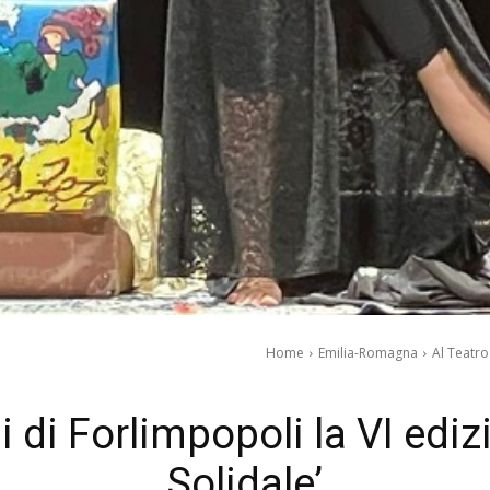
Home
Emilia-Romagna
Al Teatro
i di Forlimpopoli la VI edi
Solidale’