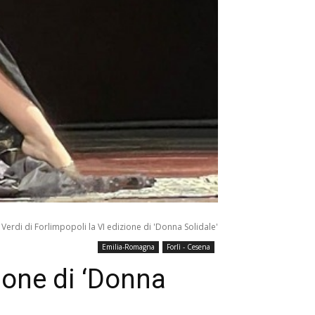
 Verdi di Forlimpopoli la VI edizione di 'Donna Solidale'
Emilia-Romagna
Forlì - Cesena
zione di ‘Donna