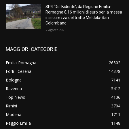
SP4 ‘Del Bidente’, da Regione Emilia-
Romagna 8,16 milioni di euro per la messa
in sicurezza del tratto Meldola-San
Colombano
7 Agosto 2026
MAGGIORI CATEGORIE
Emilia-Romagna
26302
Forlì - Cesena
14378
Bologna
7141
Ravenna
5412
Top News
4136
Rimini
3704
Modena
1711
Reggio Emilia
1148