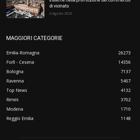
insieme nella promozione del commercio
di vicinato
6 Agosto 2026
MAGGIORI CATEGORIE
Emilia-Romagna
26273
Forlì - Cesena
14356
Bologna
7137
Ravenna
5407
Top News
4132
Rimini
3702
Modena
1710
Reggio Emilia
1148