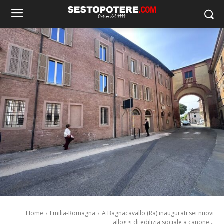
Home
Emilia-Romagna
A Bagnacavallo (Ra) inaugurati sei nuovi
alloggi di edilizia sociale a canone...