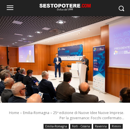
Home
Emilia-Romagna
25ª edizione di Nuove Idee Nuove Imprese.
Per la governance: Focchi confermato...
Emilia-Romagna
Forlì - Cesena
Ravenna
Rimini