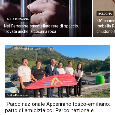
BOLOGNA
EMILIA-ROMAGNA
46° annive
Nel Ferrarese smantellata rete di spaccio.
Isabella 
Trovata anche la cocaina rosa
chiudono l
Emilia-Romagna
Parco nazionale Appennino tosco-emiliano:
patto di amicizia col Parco nazionale