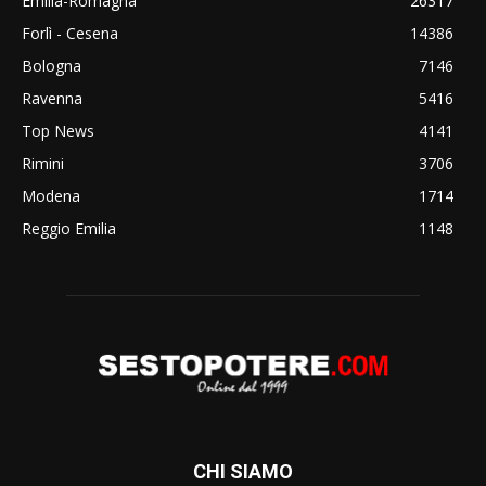
Emilia-Romagna
26317
Forlì - Cesena
14386
Bologna
7146
Ravenna
5416
Top News
4141
Rimini
3706
Modena
1714
Reggio Emilia
1148
CHI SIAMO