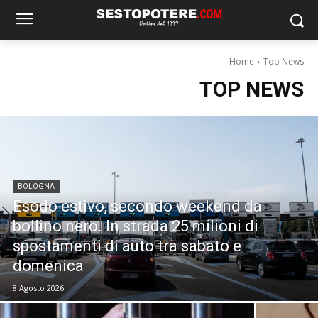
Home
Top News
TOP NEWS
BOLOGNA
Esodo estivo, secondo weekend da
bollino nero. In strada 25 milioni di
spostamenti di auto tra sabato e
domenica
8 Agosto 2026