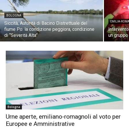
BOLOGNA
EMILIA-ROM
Siccità, Autorità di Bacino Distrettuale del
fiume Po: la condizione peggiora, condizione
Intervento
di “Severità Alta”
un gruppo
Bologna
Urne aperte, emiliano-romagnoli al voto per
Europee e Amministrative