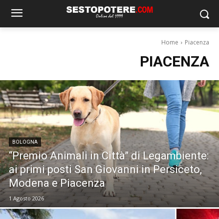
Home
Piacenza
PIACENZA
BOLOGNA
“Premio Animali in Città” di Legambiente:
ai primi posti San Giovanni in Persiceto,
Modena e Piacenza
1 Agosto 2026