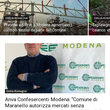
EMILIA-ROMAGNA
EMILIA-ROM
Pratiche edilizie, a Modena aumentano i
Taglialegn
controlli tecnici da parte del Comune
calanco: a
Emilia-Romagna
Anva Confesercenti Modena: “Comune di
Maranello autorizza mercati senza