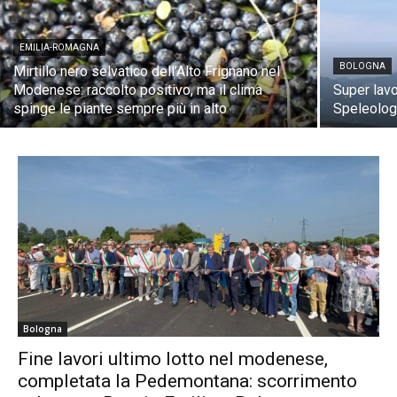
EMILIA-ROMAGNA
BOLOGNA
Mirtillo nero selvatico dell’Alto Frignano nel
Modenese: raccolto positivo, ma il clima
Super lavo
spinge le piante sempre più in alto
Speleologi
Bologna
Fine lavori ultimo lotto nel modenese,
completata la Pedemontana: scorrimento