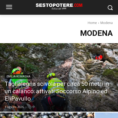
Home
Modena
MODENA
EMILIA-ROMAGNA
Taglialegna scivola per circa 50 metri in
un calanco: attivati Soccorso Alpino ed
EliPavullo
4 Agosto 2026