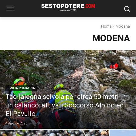
Home
Modena
MODENA
EMILIA-ROMAGNA
Taglialegna scivola per circa 50 metri in
un calanco: attivati Soccorso Alpino ed
EliPavullo
4 Agosto 2026