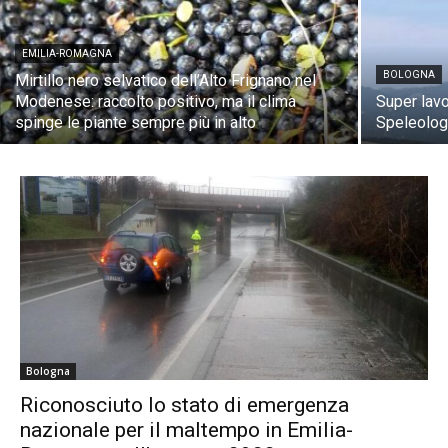
EMILIA-ROMAGNA
BOLOGNA
Mirtillo nero selvatico dell’Alto Frignano nel
Modenese: raccolto positivo, ma il clima
Super lavo
spinge le piante sempre più in alto
Speleologi
Bologna
Riconosciuto lo stato di emergenza
nazionale per il maltempo in Emilia-