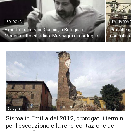
BOLOGNA
EMILIA-ROM
È morto Francesco Guccini, a Bologna e
Pratiche e
Modena lutto cittadino. Messaggi di cordoglio
controlli 
Bologna
Sisma in Emilia del 2012, prorogati i termini
per l’esecuzione e la rendicontazione dei