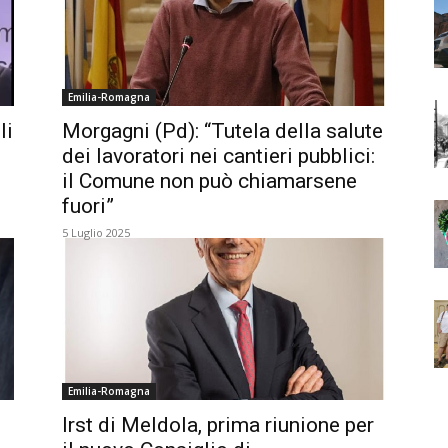
Emilia-Romagna
li
Morgagni (Pd): “Tutela della salute
dei lavoratori nei cantieri pubblici:
il Comune non può chiamarsene
fuori”
5 Luglio 2025
Emilia-Romagna
Irst di Meldola, prima riunione per