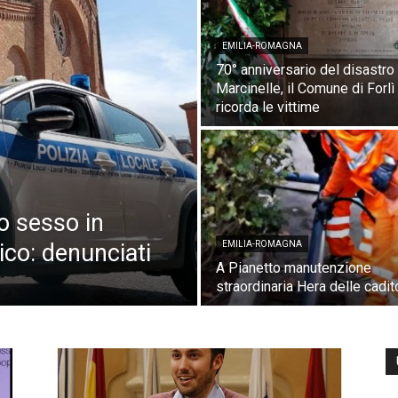
EMILIA-ROMAGNA
70° anniversario del disastro 
Marcinelle, il Comune di Forlì
ricorda le vittime
no sesso in
ico: denunciati
EMILIA-ROMAGNA
A Pianetto manutenzione
straordinaria Hera delle cadit