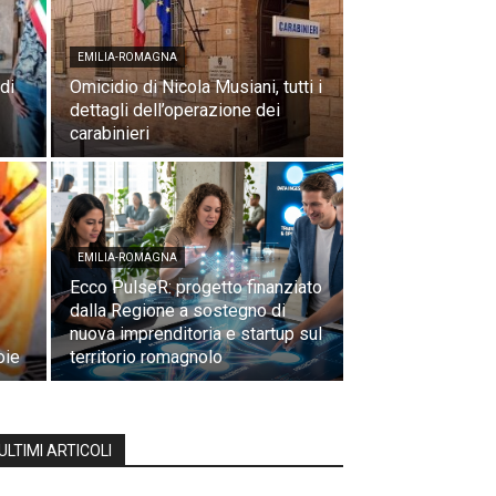
EMILIA-ROMAGNA
di
Omicidio di Nicola Musiani, tutti i
dettagli dell’operazione dei
carabinieri
EMILIA-ROMAGNA
Ecco PulseR: progetto finanziato
dalla Regione a sostegno di
nuova imprenditoria e startup sul
oie
territorio romagnolo
ULTIMI ARTICOLI