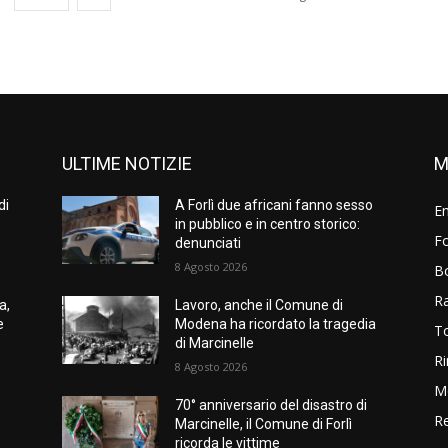
ULTIME NOTIZIE
M
di
A Forlì due africani fanno sesso
E
in pubblico e in centro storico:
Fo
denunciati
8 Agosto 2026
B
R
a,
Lavoro, anche il Comune di
e
Modena ha ricordato la tragedia
T
di Marcinelle
Ri
8 Agosto 2026
M
70° anniversario del disastro di
Re
Marcinelle, il Comune di Forlì
ricorda le vittime