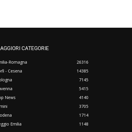
AGGIORI CATEGORIE
milia-Romagna
26316
rlì - Cesena
14385
ologna
7145
avenna
5415
op News
4140
mini
3705
odena
1714
ggio Emilia
1148