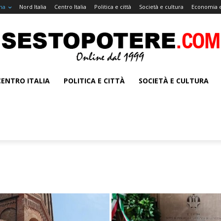
na
Nord Italia
Centro Italia
Politica e città
Società e cultura
Economia e
CENTRO ITALIA
POLITICA E CITTÀ
SOCIETÀ E CULTURA