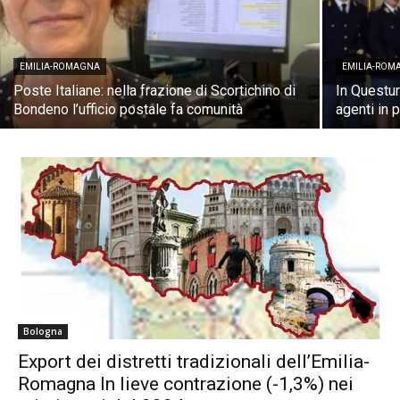
EMILIA-ROMAGNA
EMILIA-ROM
Poste Italiane: nella frazione di Scortichino di
In Questura
Bondeno l’ufficio postale fa comunità
agenti in 
Bologna
Export dei distretti tradizionali dell’Emilia-
Romagna In lieve contrazione (-1,3%) nei